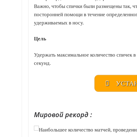
Важно, чтобы спички были размещены так, ч
посторонней помощи в течение определенног
удерживаемых в носу.
Цель
Удержать максимальное количество спичек в 
секунд.
УСТАН
|Удивительные Люди | Реестр рекордов России | Книга рекордов России | Книга рекордов Гиннесса России | Книга рекордов | Рекорд России | Мировой рекорд
Мировой рекорд :