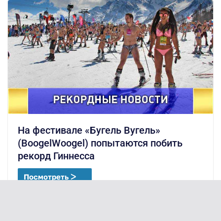
На фестивале «Бугель Вугель»
(BoogelWoogel) попытаются побить
рекорд Гиннесса
Посмотреть ᐳ