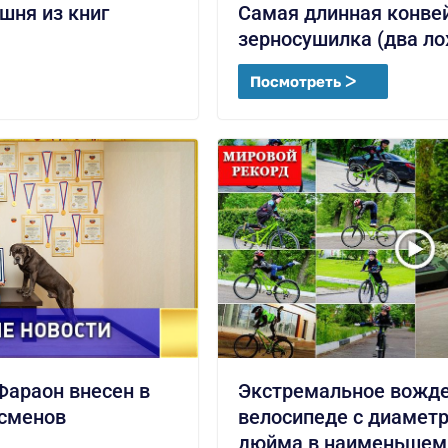
шня из книг
Самая длинная конве
зерносушилка (два ло
Посмотреть ᐳ
Фараон внесен в
Экстремальное вожде
сменов
велосипеде с диаметр
дюйма в наименьшем 