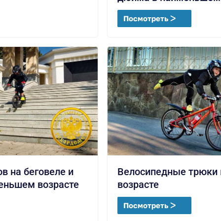
Посмотреть ᐳ
в на беговеле и
Велосипедные трюки
еньшем возрасте
возрасте
Посмотреть ᐳ