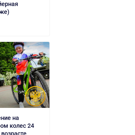
йерная
же)
ние на
ом колес 24
возрасте