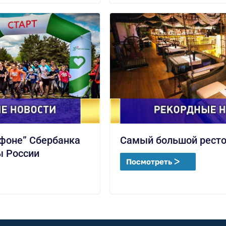
фоне” Сбербанка
Самый большой ресто
ы России
Посмотреть ᐳ