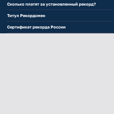
Сколько платят за установленный рекорд?
Титул Рекордсмен
Сертификат рекорда России
Форматы рекордов
Как измеряются рекорды?
Причины отклонения заявок
Вопросы и ответы