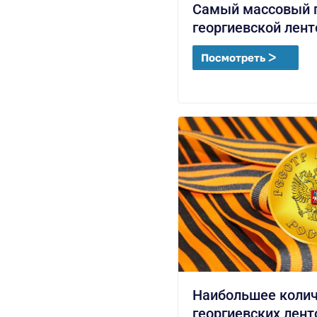
Самый массовый п
георгиевской лент
Посмотреть ᐳ
Наибольшее колич
георгиевских лент