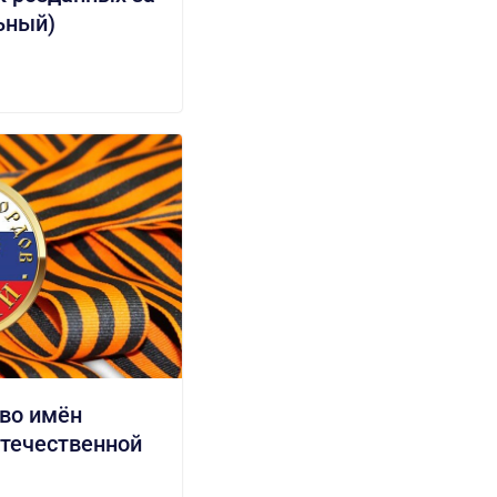
ьный)
во имён
Отечественной