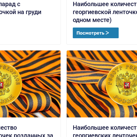
арад с
Наибольшее количест
очкой на груди
георгиевской ленточко
одном месте)
Посмотреть ᐳ
ество
Наибольшее количест
очек розданных за
георгиевских ленточе