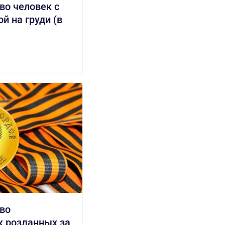
во человек с
й на груди (в
во
к розданных за