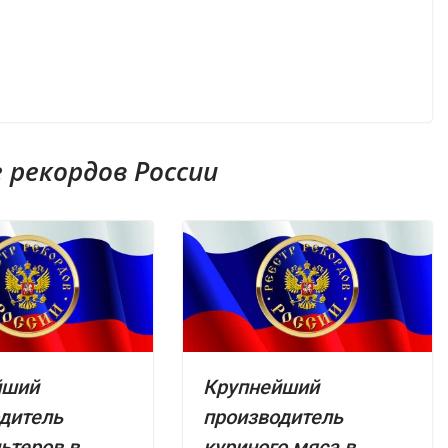
рекордов России
йший
Крупнейший
дитель
производитель
ьтеров в
куриного мяса в