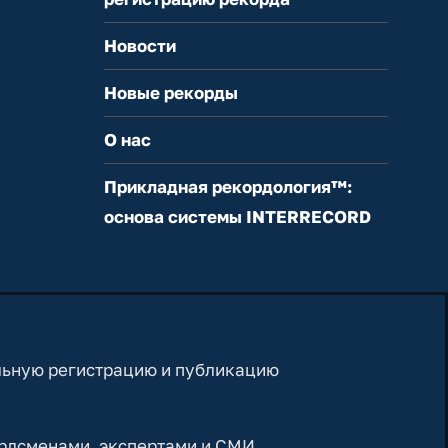
Новости
Новые рекорды
О нас
Прикладная рекордология™:
основа системы INTERRECORD
льную регистрацию и публикацию
рдсменами, экспертами и СМИ,