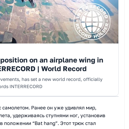
position on an airplane wing in
TERRECORD | World Record
vements, has set a new world record, officially
ecords INTERRECORD
с самолетом. Ранее он уже удивлял мир,
лета, удерживаясь ступнями ног, установив
 положении “Bat hang”. Этот трюк стал