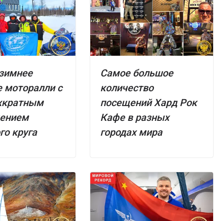
 зимнее
Самое большое
 моторалли с
количество
хкратным
посещений Хард Рок
чением
Кафе в разных
го круга
городах мира