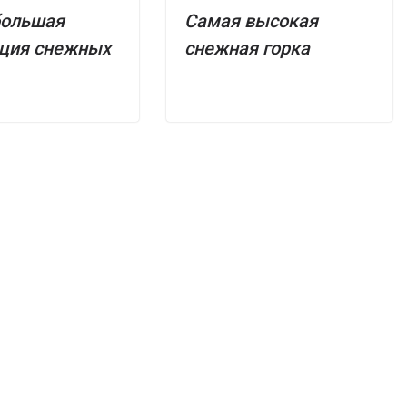
большая
Самая высокая
иция снежных
снежная горка