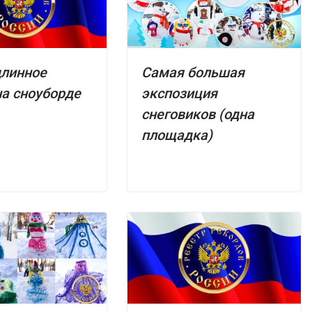
длинное
Самая большая
на сноуборде
экспозиция
снеговиков (одна
площадка)