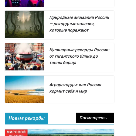
Природные аномалии России
— рекордные явления,
которые поражают
Кулинарные рекорды России:
от гигантского блина до
тонны борща
Агрорекорды: как Россия
кормит себя и мир
Новые рекорды
Посмотреть...