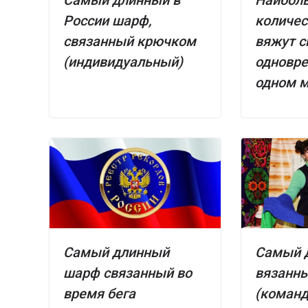
Фото- или видеодоказательства:
России шарф,
количес
связанный крючком
вяжут 
(индивидуальный)
одновре
одном м
Самый длинный
Самый 
шарф связанный во
вязанн
время бега
(команд