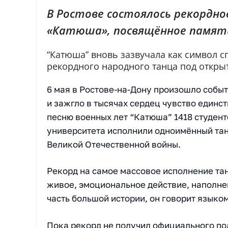
В Ростове состоялось рекордно
«Катюша», посвящённое памят
“Катюша” вновь зазвучала как символ с
рекордного народного танца под откр
6 мая в Ростове-на-Дону произошло событ
и зажгло в тысячах сердец чувство единс
песню военных лет “Катюша” 1418 студент
университета исполнили одноимённый та
Великой Отечественной войны.
Рекорд на самое массовое исполнение тан
живое, эмоциональное действие, наполне
часть большой истории, он говорит языком
Пока рекорд не получил официального п