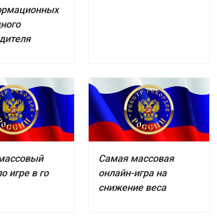
ормационных
дного
дителя
массовый
Самая массовая
о игре в го
онлайн-игра на
снижение веса