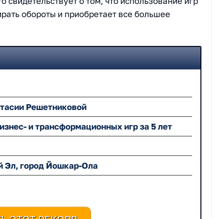
о свидетельствует о том, что использование игр
ирать обороты и приобретает все большее
стасии Решетниковой
знес- и трансформационных игр за 5 лет
й Эл, город Йошкар-Ола