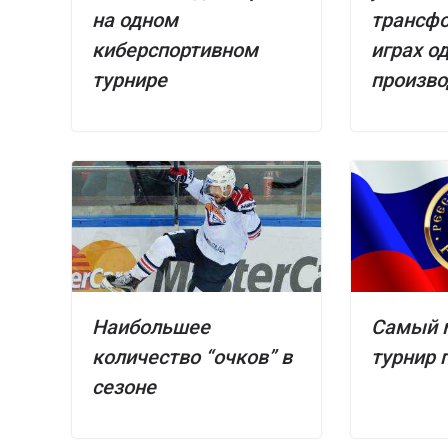
на одном
трансф
киберспортивном
играх о
турнире
произво
Наибольшее
Самый 
количество “очков” в
турнир п
сезоне