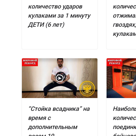
количество ударов
количес
кулаками за 1 минуту
отжима
ДЕТИ (6 лет)
гвоздях
кулака
“Стойка всадника” на
Наибол
время с
количес
дополнительным
поедин