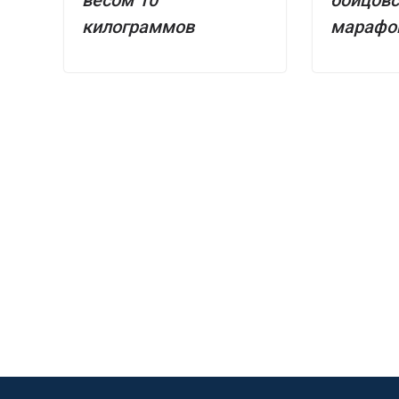
весом 10
бойцовс
килограммов
марафо