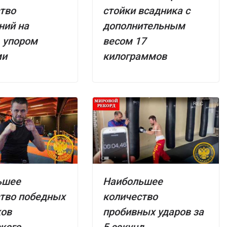
тво
стойки всадника с
ний на
дополнительным
, упором
весом 17
ми
килограммов
ьшее
Наибольшее
тво победных
количество
ков
пробивных ударов за