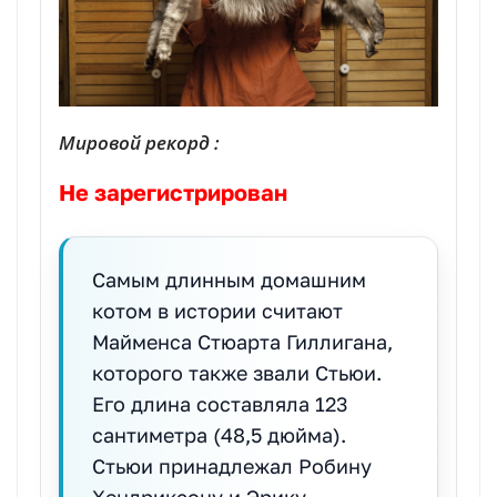
Мировой рекорд :
Не зарегистрирован
Самым длинным домашним
котом в истории считают
Майменса Стюарта Гиллигана,
которого также звали Стьюи.
Его длина составляла 123
сантиметра (48,5 дюйма).
Стьюи принадлежал Робину
Хендриксону и Эрику