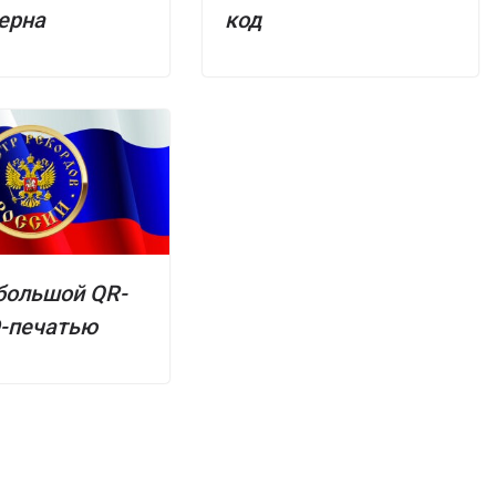
зерна
код
большой QR-
D-печатью