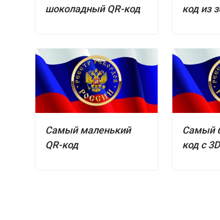
шоколадный QR-код
код из 
Самый маленький
Самый 
QR-код
код с 3