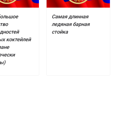
большое
Самая длинная
тво
ледяная барная
дностей
стойка
ых коктейлей
ране
рчески
ы)