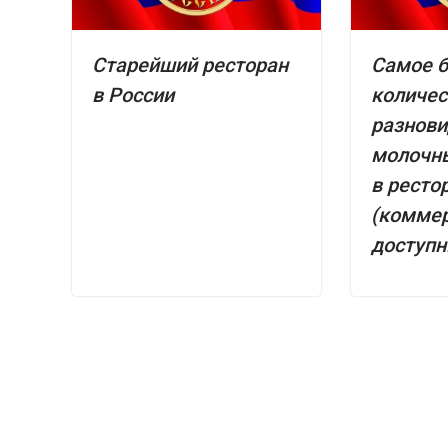
Старейший ресторан
Самое 
в России
количес
разнови
молочн
в ресто
(комме
доступн