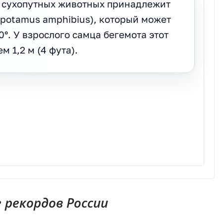
х сухопутных животных принадлежит
potamus amphibius), который может
0°. У взрослого самца бегемота этот
м 1,2 м (4 фута).
, у них есть клыки, которые обычно
о растут. Самый большой клык, когда-либо
ляет 122 см (48 дюймов). Гренландский кит
меном по самому большому рту среди всех
рекордов России