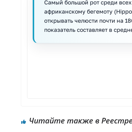
Самый большой рот среди все
африканскому бегемоту (Hippo
открывать челюсти почти на 18
показатель составляет в средне
Хотя гиппопотамы являются травоядными
достигают 71 см (28 дюймов) и постоянн
зарегистрированный у бегемота, состав
(Balaena mysticetus) является рекордс
животных.
Читайте также в Реестре 