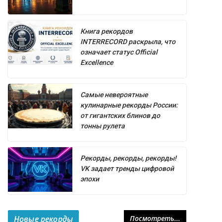
Книга рекордов
INTERRECORD раскрыла, что
означает статус Official
Excellence
Самые невероятные
кулинарные рекорды России:
от гигантских блинов до
тонны рулета
Рекорды, рекорды, рекорды!
VK задает тренды цифровой
эпохи
Новые рекорды
Посмотреть...