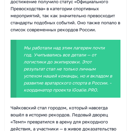
достижение получило статус «Официального
Превосходства» в категории спортивных
мероприятий, так как значительно превосходит
стандарты подобных событий. Оно также попало в
список современных рекордов России.
Мы работали над этим лагерем почти
год. Учитывались все детали — от
логистики до экипировки. Этот
результат стал не только личным
успехом нашей команды, но и вкладом в
развитие вратарского спорта в России. -
координатор проекта iGoalie.PRO.
Чайковский стал городом, который навсегда
вошёл в историю рекордов. Ледовый дворец
«Темп» превратился в арену для рекордного
действия, а участники — в живое доказательство