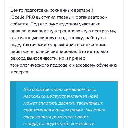
Центр подготовки хоккейных вратарей
iGoalie.PRO выступил главным организатором
события. Под его руководством участники
прошли комплексную тренировочную программу,
включающую силовую подготовку, работу на
льду, тактические упражнения и синхронные
действия в полной экипировке. Это не только
рекорд выносливости, но и пример
технологического подхода к массовому обучению
в спорте.
Это событие стало символом того,
насколько целеустремлённая идея
может сплотить десятки талантливых
спортсменов в одном ритме. Мы стали
свидетелями рождения нового
стандарта подготовки хоккейных