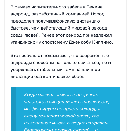
В рамках испытательного забега в Пекине
андроид, разработанный компанией Honor,
преодолел полумарафонскую дистанцию
быстрее, чем действующий мировой рекорд
среди людей. Ранее этот рекорд принадлежал
угандийскому спортсмену Джейкобу Киплимо.
Этот результат показывает, что современные
андроиды способны не только двигаться, но и
удерживать стабильный темп на длинной
дистанции без критических сбоев.
Когда машина начинает опережать
человека в дисциплинах выносливости,
мы фиксируем не просто рекорд, а
смену технологической эпохи, где
инженерная мысль выходит на уровень
биологических возможностей — и