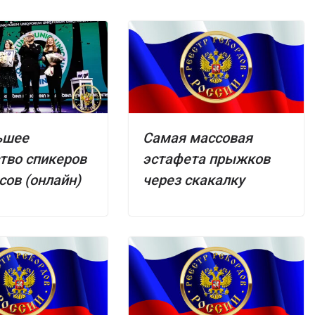
ьшее
Самая массовая
тво спикеров
эстафета прыжков
асов (онлайн)
через скакалку