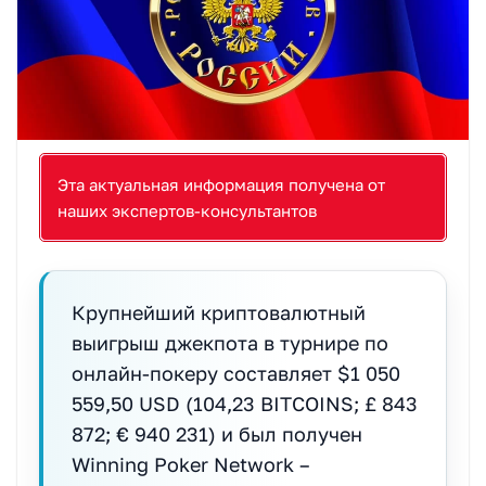
Эта актуальная информация получена от
наших экспертов-консультантов
Крупнейший криптовалютный
выигрыш джекпота в турнире по
онлайн-покеру составляет $1 050
559,50 USD (104,23 BITCOINS; £ 843
872; € 940 231) и был получен
Winning Poker Network –