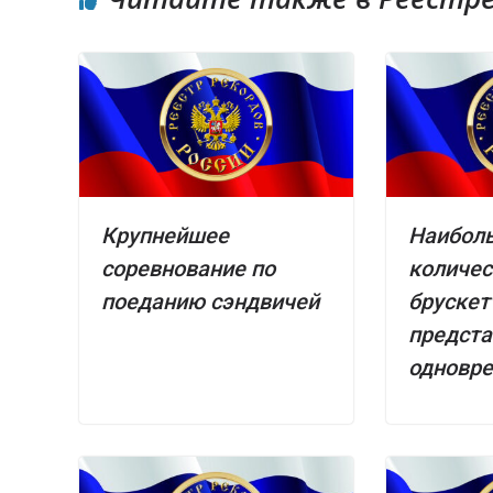
Крупнейшее
Наибол
соревнование по
количес
поеданию сэндвичей
брускет
предст
одновр