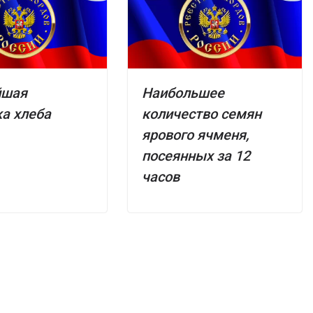
йшая
Наибольшее
а хлеба
количество семян
ярового ячменя,
посеянных за 12
часов