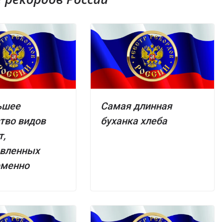
ьшее
Самая длинная
тво видов
буханка хлеба
т,
авленных
еменно