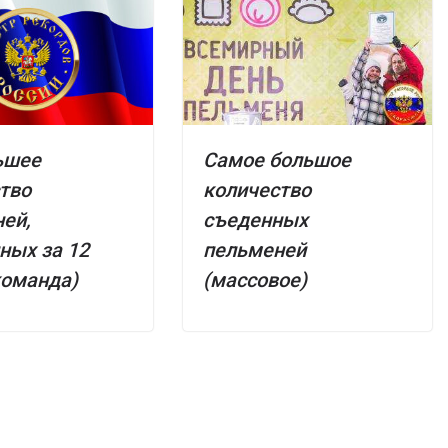
ьшее
Самое большое
тво
количество
ей,
съеденных
ных за 12
пельменей
команда)
(массовое)