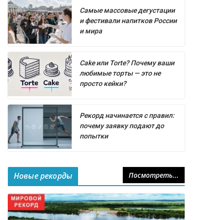
Самые массовые дегустации
и фестивали напитков России
и мира
Cake или Torte? Почему ваши
любимые торты — это не
просто кейки?
Рекорд начинается с правил:
почему заявку подают до
попытки
Новые рекорды
Посмотреть...