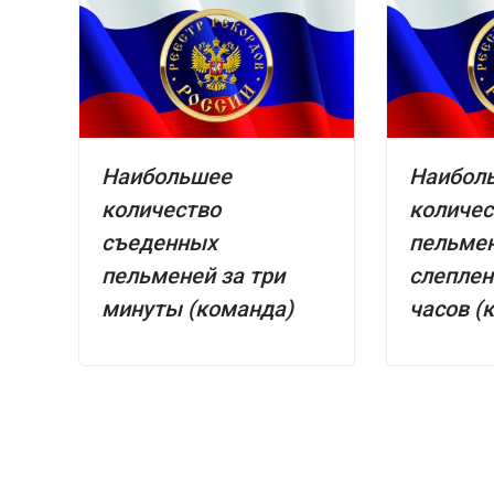
Наибольшее
Наибол
количество
количес
съеденных
пельмен
пельменей за три
слеплен
минуты (команда)
часов (