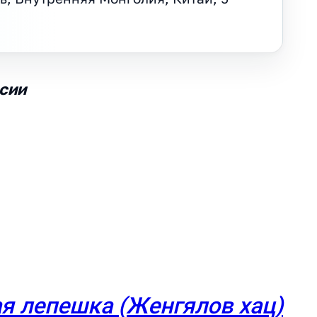
ссии
я лепешка (Женгялов хац)