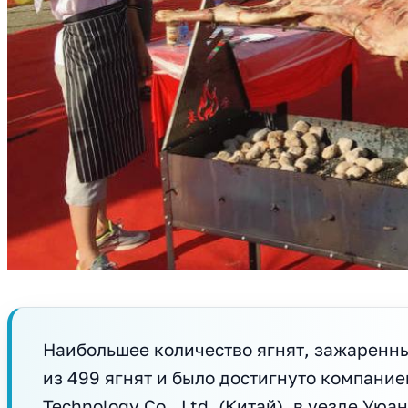
Наибольшее количество ягнят, зажаренны
из 499 ягнят и было достигнуто компание
Technology Co., Ltd. (Китай), в уезде Ую