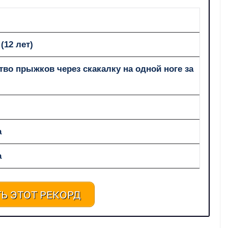
(12 лет)
во прыжков через скакалку на одной ноге за
а
а
Ь ЭТОТ РЕКОРД