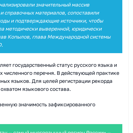
нализировали значительный массив
 и справочных материалов, сопоставили
оды и подтверждающие источники, чтобы
ла методически выверенной, юридически
лав Копылов, глава Международной системы
D.
ляет государственный статус русского языка и
их численного перечня. В действующей практике
нных языков. Для целей регистрации рекорда
охватом языкового состава.
венную значимость зафиксированного
тан — самый многоязычный регион России» —