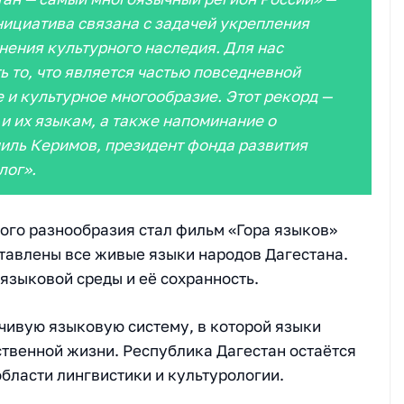
нициатива связана с задачей укрепления
нения культурного наследия. Для нас
 то, что является частью повседневной
 и культурное многообразие. Этот рекорд —
и их языкам, а также напоминание о
миль Керимов, президент фонда развития
лог».
го разнообразия стал фильм «Гора языков»
тавлены все живые языки народов Дагестана.
языковой среды и её сохранность.
ивую языковую систему, в которой языки
твенной жизни. Республика Дагестан остаётся
бласти лингвистики и культурологии.