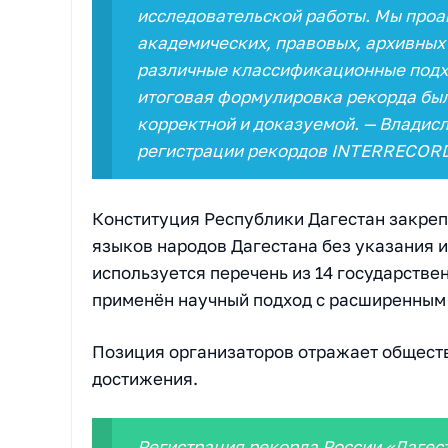
исследовательской работы. Мы проа
академических, правовых, архивных
различные классификационные подх
итоговая формулировка рекорда бы
корректной и доказуемой. — Владис
регистрации рекордов INTERRECOR
Конституция Республики Дагестан закреп
языков народов Дагестана без указания 
используется перечень из 14 государстве
применён научный подход с расширенным 
Позиция организаторов отражает общест
достижения.
Регистрация рекорда России «Дагес