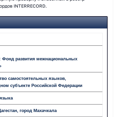
кордов INTERRECORD.
а: Фонд развития межнациональных
»
тво самостоятельных языков,
дном субъекте Российской Федерации
 языка
Дагестан, город Махачкала