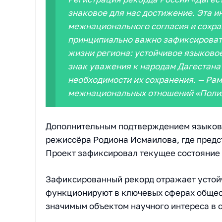
знаковое для нас достижение. Эта и
межнационального согласия и сохра
принципиально важно зафиксировать
жизни региона: устойчивое языковое
знак уважения к народам Дагестана 
необходимости их сохранения. — Ра
межнациональных отношений «Поли
Дополнительным подтверждением языково
режиссёра Родиона Исмаилова, где предс
Проект зафиксировал текущее состояние 
Зафиксированный рекорд отражает устойч
функционируют в ключевых сферах общес
значимым объектом научного интереса в о