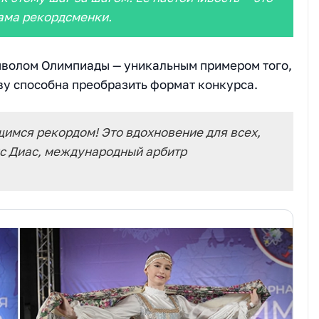
мама рекордсменки.
волом Олимпиады — уникальным примером того,
ву способна преобразить формат конкурса.
имся рекордом! Это вдохновение для всех,
кис Диас, международный арбитр