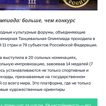
мпиада: больше, чем конкурс
родные культурные форумы, объединяющие
семирная Танцевальная Олимпиада проходила в
 11 стран и 79 субъектов Российской Федерации.
 выступила в 20 сольных номинациях,
сольную импровизацию, завоевав 14 медалей (7
десь устанавливаются не только спортивные и
рекорды, признаваемые на государственном
 со всего мира. Это платформа, где не только
новые художественные ориентиры
к этому шаг за шагом. Её настойчивость — это