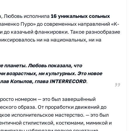
са, Любовь исполнила
16 уникальных сольных
ламенко Пуро» до современных направлений «K-
ки до казачьей фланкировки. Такое разнообразие
фиксировалось ни на национальных, ни на
е планеты. Любовь показала, что
ни возрастных, ни культурных. Это новое
слав Копылов, глава INTERRECORD
.
росто номером — это был завершённый
ского образа. От проработки движений до
кое исполнительское мастерство. — это был
ентичной стилистикой, костюмами, мимикой и
Олимпиады наблюдали редкое сочетание