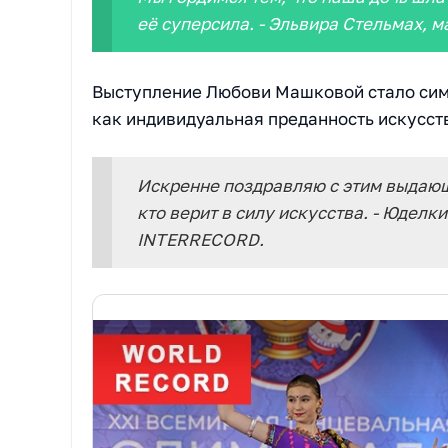
её суперсила. - Эльвира Стельмах, 
Выступление Любови Машковой стало сим
как индивидуальная преданность искусст
Искренне поздравляю с этим выдающ
кто верит в силу искусства. - Юдел
INTERRECORD.