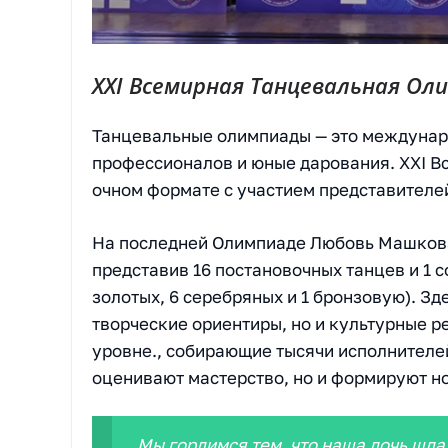
XXI Всемирная Танцевальная Оли
Танцевальные олимпиады — это междуна
профессионалов и юные дарования. XXI В
очном формате с участием представителей
На последней Олимпиаде Любовь Машкова
представив 16 постановочных танцев и 1 
золотых, 6 серебряных и 1 бронзовую). З
творческие ориентиры, но и культурные 
уровне., собирающие тысячи исполнителей
оценивают мастерство, но и формируют 
Мы гордимся тем, что наша дочь шла 