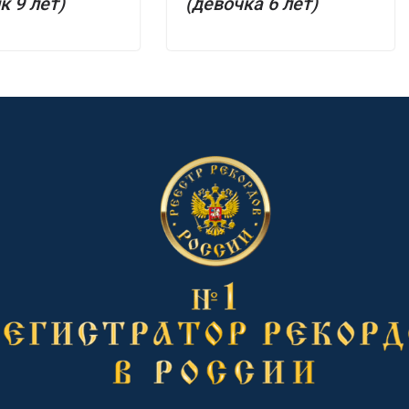
к 9 лет)
(девочка 6 лет)