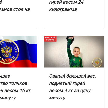
6
гирей весом 24
ммов стоя на
килограмма
ьшее
Самый большой вес,
тво толчков
поднятый гирей
рь весом 16 кг
весом 4 кг за одну
 минуту
минуту