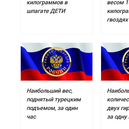
килограммов в
весом 1
шпагате ДЕТИ
килогра
гвоздях
Наибольший вес,
Наибол
поднятый турецким
количес
подъемом, за один
двух ги
час
за одну