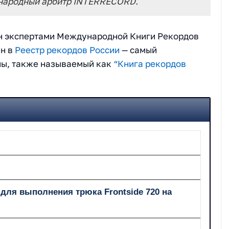
ународный арбитр INTERRECORD.
н экспертами Международной Книги Рекордов
ён в
Реестр рекордов России
— самый
ны, также называемый как
“Книга рекордов
для выполнения трюка Frontside 720 на