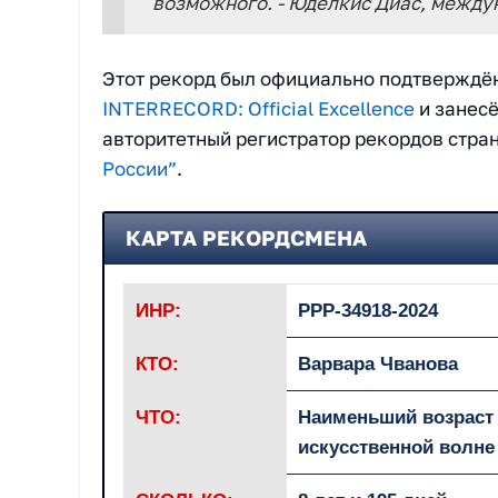
возможного. - Юделкис Диас, межд
Этот рекорд был официально подтверждё
INTERRECORD: Official Excellence
и занес
авторитетный регистратор рекордов стра
России”
.
КАРТА РЕКОРДСМЕНА
ИНР:
РРР-34918-2024
КТО:
Варвара Чванова
ЧТО:
Наименьший возраст 
искусственной волне