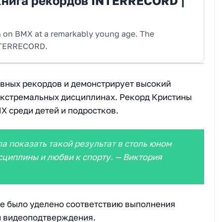
| Книга рекордов INTERRECORD |
n on BMX at a remarkably young age. The
INTERRECORD.
ивных рекордов и демонстрирует высокий
экстремальных дисциплинах. Рекорд Кристины
X среди детей и подростков.
а показать такой результат в столь юном
исциплины и любви к спорту. — Виктория
е было уделено соответствию выполнения
и видеоподтверждения.