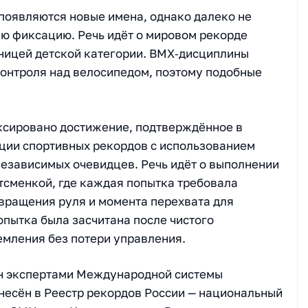
 появляются новые имена, однако далеко не
ю фиксацию. Речь идёт о мировом рекорде
тницей детской категории. BMX‑дисциплины
контроля над велосипедом, поэтому подобные
ксировано достижение, подтверждённое в
ции спортивных рекордов с использованием
независимых очевидцев. Речь идёт о выполнении
тсменкой, где каждая попытка требовала
 вращения руля и момента перехвата для
опытка была засчитана после чистого
емления без потери управления.
н экспертами Международной системы
есён в Реестр рекордов России — национальный