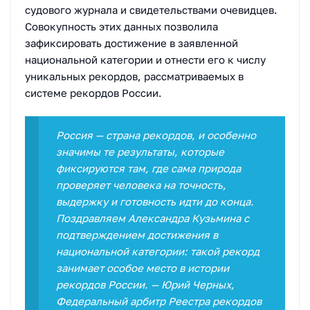
судового журнала и свидетельствами очевидцев.
Совокупность этих данных позволила
зафиксировать достижение в заявленной
национальной категории и отнести его к числу
уникальных рекордов, рассматриваемых в
системе рекордов России.
Россия — страна рекордов, и особенно
значимы те результаты, которые
фиксируются там, где сама природа
проверяет человека на точность,
выдержку и готовность идти до конца.
Поздравляем Александра Кузьмина с
подтверждением достижения в
национальной категории: такой рекорд
занимает особое место в истории
рекордов России. — Юрий Черных,
Федеральный арбитр Реестра рекордов