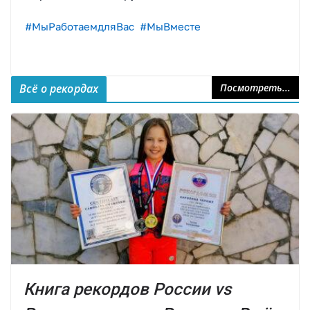
#МыРаботаемдляВас
#МыВместе
Всё о рекордах
Посмотреть...
Книга рекордов России vs