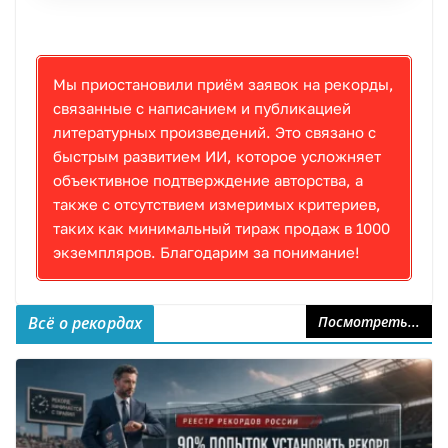
Мы приостановили приём заявок на рекорды,
связанные с написанием и публикацией
литературных произведений. Это связано с
быстрым развитием ИИ, которое усложняет
объективное подтверждение авторства, а
также с отсутствием измеримых критериев,
таких как минимальный тираж продаж в 1000
экземпляров. Благодарим за понимание!
Всё о рекордах
Посмотреть...