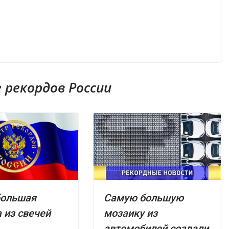
рекордов России
большая
Самую большую
 из свечей
мозаику из
автомобилей создали