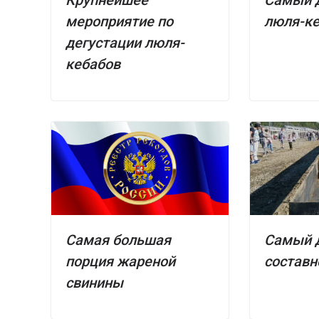
мероприятие по
люля-к
дегустации люля-
кебабов
Самая большая
Самый 
порция жареной
составн
свинины