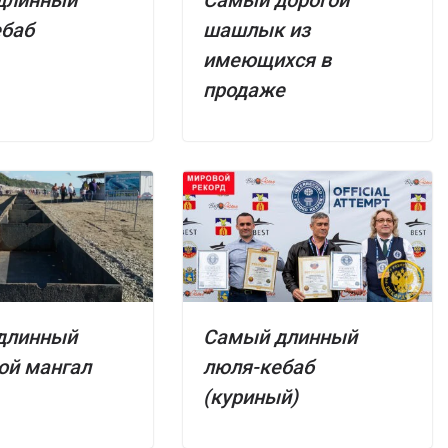
ебаб
шашлык из
имеющихся в
продаже
длинный
Самый длинный
ой мангал
люля-кебаб
(куриный)