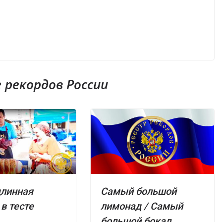
рекордов России
длинная
Самый большой
 в тесте
лимонад / Самый
большой бокал