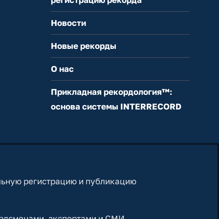
Новости
Новые рекорды
О нас
Прикладная рекордология™:
основа системы INTERRECORD
льную регистрацию и публикацию
рдсменами, экспертами и СМИ,