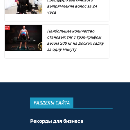
процедур кератинового
выпрямления волос за 24
часа
Наибольшее количество
становых тяг с трэп-грифом
весом 200 кг на досках садху
за одну минуту
РАЗДЕЛЫ САЙТА
Рекорды для бизнеса