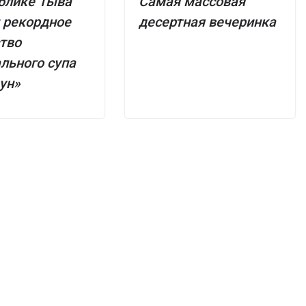
блике Тыва
Самая массовая
 рекордное
десертная вечеринка
тво
льного супа
ун»