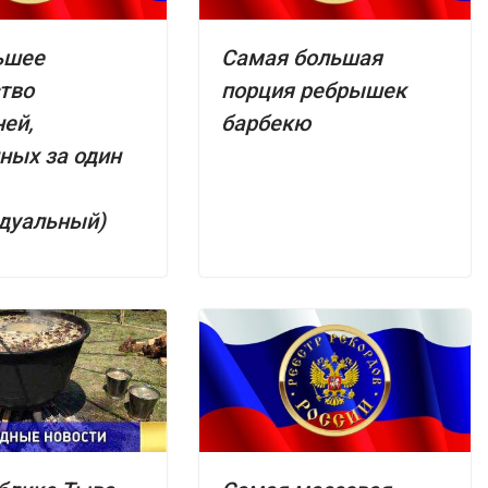
ьшее
Самая большая
тво
порция ребрышек
ей,
барбекю
ных за один
дуальный)