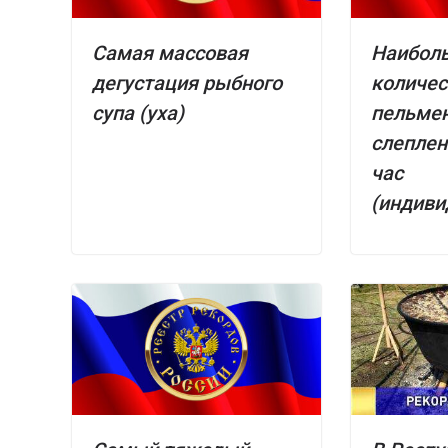
Самая массовая
Наибол
дегустация рыбного
количес
супа (уха)
пельмен
слеплен
час
(индиви