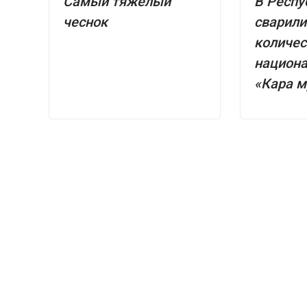
Самый тяжелый
В Респу
чеснок
сварили
количес
национа
«Кара м