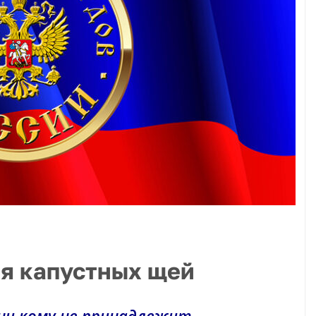
я капустных щей
ни кому не принадлежит