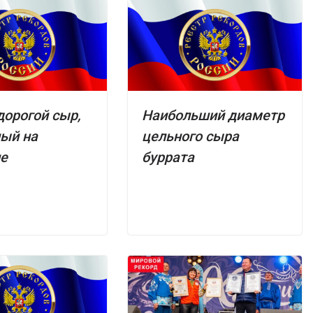
орогой сыр,
Наибольший диаметр
ый на
цельного сыра
не
буррата