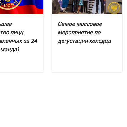
ьшее
Самое массовое
тво пицц,
мероприятие по
вленных за 24
дегустации холодца
оманда)