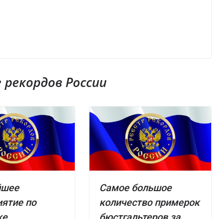
рекордов России
йшее
Самое большое
ятие по
количество примерок
ке
бюстгальтеров за