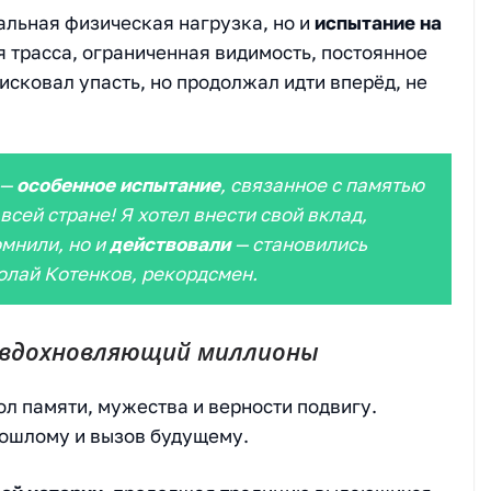
сальная физическая нагрузка, но и
испытание на
 трасса, ограниченная видимость, постоянное
сковал упасть, но продолжал идти вперёд, не
 —
особенное испытание
, связанное с памятью
всей стране! Я хотел внести свой вклад,
омнили, но и
действовали
— становились
олай Котенков, рекордсмен.
 вдохновляющий миллионы
вол памяти, мужества и верности подвигу.
рошлому и вызов будущему.