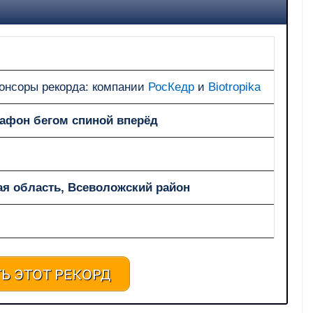
онсоры рекорда: компании
РосКедр
и
Biotropika
фон бегом спиной вперёд
ая область, Всеволожский район
Ь ЭТОТ РЕКОРД