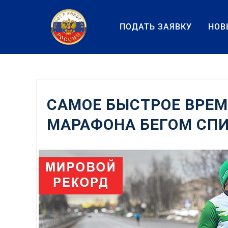
Перейти
к
ПОДАТЬ ЗАЯВКУ
НОВ
содержанию
САМОЕ БЫСТРОЕ ВРЕМ
МАРАФОНА БЕГОМ СП