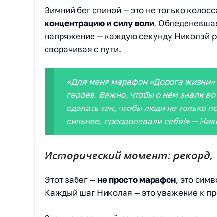
Зимний бег спиной — это не только колос
концентрацию и силу воли
. Обледеневшая
напряжение — каждую секунду Николай ри
сворачивая с пути.
«Для меня марафон «Дорога жизни»
героев. Важно, чтобы о нём знали во 
сделать так, чтобы люди не только п
сильнее, преодолевали себя!» — Ник
Исторический момент: рекорд,
Этот забег —
не просто марафон
, это сим
Каждый шаг Николая — это уважение к п