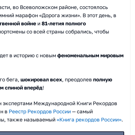
асти, во Всеволожском районе, состоялось
мний марафон «Дорога жизни». В этот день, в
твенной войне
и
81-летия полного
спортсмены со всей страны собрались, чтобы
йдет в историю с новым
феноменальным мировым
го бега,
шокировал всех
, преодолев
полную
ом спиной вперёд
!
н экспертами Международной Книги Рекордов
ен в
Реестр Рекордов России
— самый
аны, также называемый
«Книга рекордов России»
.