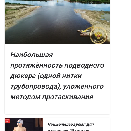
Наибольшая
протяжённость подводного
дюкера (одной нитки
трубопровода), уложенного
методом протаскивания
Наименьшее время для
дистанции 50 метров