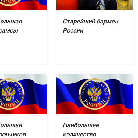
большая
Старейший бармен
 самсы
России
большая
Наибольшее
пончиков
количество