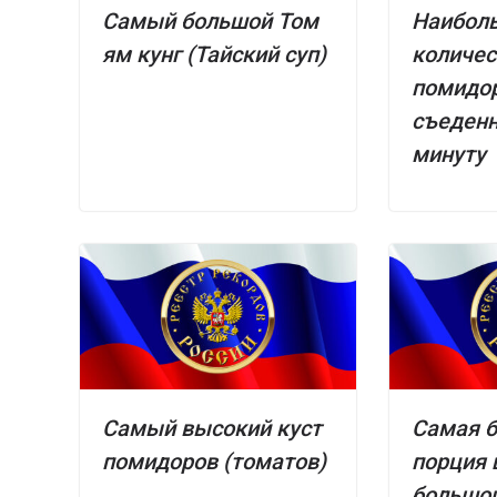
Самый большой Том
Наибол
ям кунг (Тайский суп)
количес
помидор
съеденн
минуту
Самый высокий куст
Самая 
помидоров (томатов)
порция 
большой