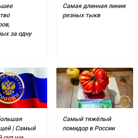
ьшее
Самая длинная линия
тво
резных тыкв
ов,
ых за одну
большая
Самый тяжёлый
щей | Самый
помидор в России
 суп щи