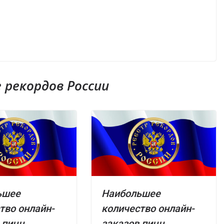
рекордов России
ьшее
Наибольшее
тво онлайн-
количество онлайн-
 пицц,
заказов пицц,