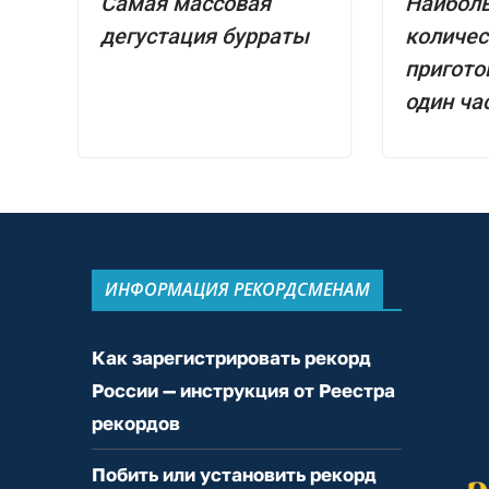
Самая массовая
Наибол
дегустация бурраты
количес
пригото
один ча
ИНФОРМАЦИЯ РЕКОРДСМЕНАМ
Как зарегистрировать рекорд
России — инструкция от Реестра
рекордов
Побить или установить рекорд