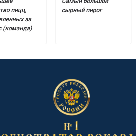
ьшее
Самый большой
тво пицц,
сырный пирог
вленных за
с (команда)