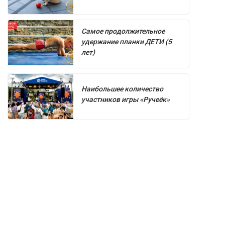
Самое продолжительное
удержание планки ДЕТИ (5
лет)
Наибольшее количество
участников игры «Ручеёк»