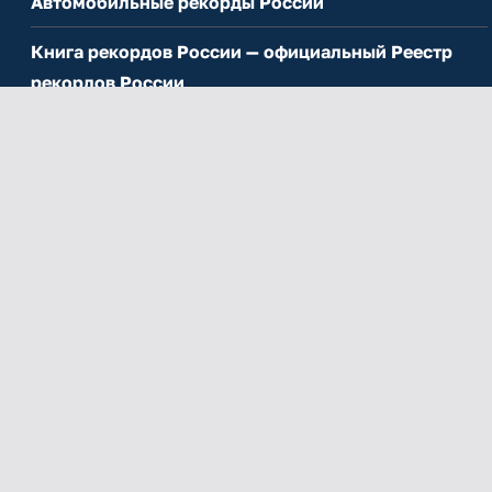
Автомобильные рекорды России
Книга рекордов России — официальный Реестр
рекордов России
Цирковые рекорды России
Процесс подачи заявки на регистрацию рекорда
Новости
Новые рекорды
О нас
Прикладная рекордология™: основа системы
INTERRECORD
Реестр рекордов России
— независимая