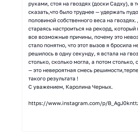
руками, стоя на гвоздях (доски Садху), в 
сказать,что было труднее — удержать пудо
половиной собственного веса на гвоздях. 
стараясь настроиться на рекорд, который
все возможные причины, почему это невоз
стало понятно, что этот вызов я бросила н
решилось в одну секунду, я встала на гво
столько, сколько могла, а потом столько, 
— это невероятная смесь решимости,терпе
такого результата !
С уважением, Каролина Черных.
https://www.instagram.com/p/B_AgJ0kntt
Реестр рекордов России, Книга рекордов России, Рекорд России, Мировой рекорд