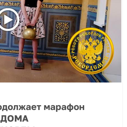
одолжает марафон
МДОМА