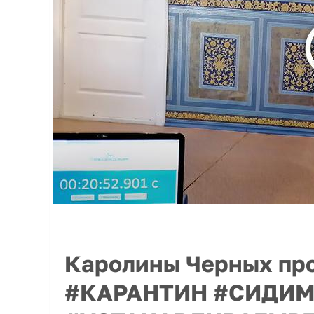
Каролины Черных пр
#КАРАНТИН #СИДИ